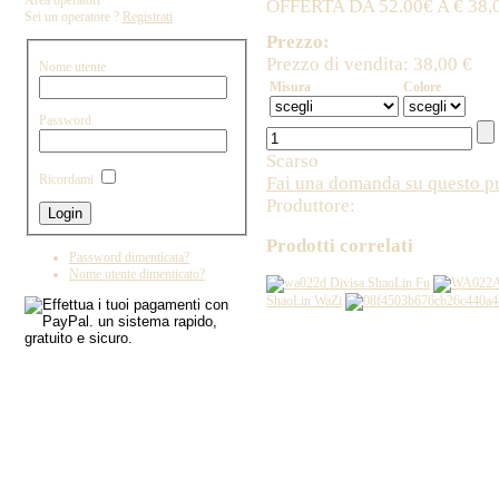
Area operatori
OFFERTA DA 52.00€ A € 3
Sei un operatore ?
Registrati
Prezzo:
Prezzo di vendita:
38,00 €
Nome utente
Misura
Colore
Password
Scarso
Ricordami
Fai una domanda su questo p
Produttore:
Prodotti correlati
Password dimenticata?
Nome utente dimenticato?
Divisa ShaoLin Fu
ShaoLin WaZi
Copyright by IL DRAGO D'ORO IMPORT - 