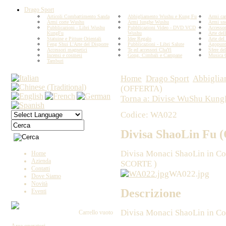
Drago Sport
Articoli Combattimento Sanda
Abbigliamento Wushu e Kung Fu
Armi car
Armi corte Wushu
Armi lunghe Wushu
Armi sn
Pubblicazioni - Libri Wushu
Pubblicazioni Video - DVD VCD
Accesso
KungFu
Wushu
Arte del
Statuine e Pitture Orientali
Idee Regalo
Arte del
Feng Shui L'Arte del Disporre
Pubblicazioni - Libri Salute
Agopunt
Accessori magnetici
Te ed accessori ChaYi
Sfere del
Incensi e cosmesi
Gong, Cimbali e Campane
Musica 
Tamburi
Home
Drago Sport
Abbiglia
(OFFERTA)
Torna a: Divise WuShu Kung
Codice: WA022
Divisa ShaoLin Fu
Divisa Monaci ShaoLin in 
Home
Azienda
SCORTE )
Contatti
WA022.jpg
Dove Siamo
Novità
Descrizione
Eventi
Divisa Monaci ShaoLin in Coton
Carrello vuoto