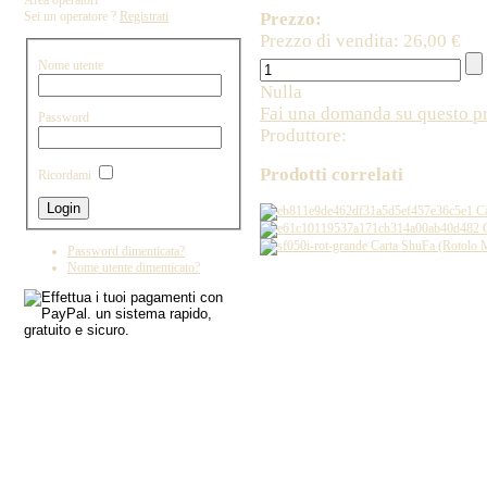
Area operatori
Prezzo:
Sei un operatore ?
Registrati
Prezzo di vendita:
26,00 €
Nome utente
Nulla
Fai una domanda su questo p
Password
Produttore:
Prodotti correlati
Ricordami
Ca
C
Carta ShuFa (Rotolo
Password dimenticata?
Nome utente dimenticato?
Copyright by IL DRAGO D'ORO IMPORT - 