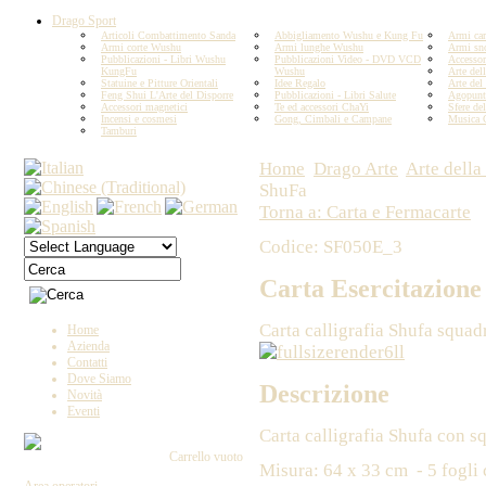
Drago Sport
Articoli Combattimento Sanda
Abbigliamento Wushu e Kung Fu
Armi car
Armi corte Wushu
Armi lunghe Wushu
Armi sn
Pubblicazioni - Libri Wushu
Pubblicazioni Video - DVD VCD
Accesso
KungFu
Wushu
Arte del
Statuine e Pitture Orientali
Idee Regalo
Arte del
Feng Shui L'Arte del Disporre
Pubblicazioni - Libri Salute
Agopunt
Accessori magnetici
Te ed accessori ChaYi
Sfere del
Incensi e cosmesi
Gong, Cimbali e Campane
Musica 
Tamburi
Home
Drago Arte
Arte della
ShuFa
Torna a: Carta e Fermacarte
Codice: SF050E_3
Carta Esercitazion
Carta calligrafia Shufa squad
Home
Azienda
Contatti
Dove Siamo
Descrizione
Novità
Eventi
Carta calligrafia Shufa con s
Carrello vuoto
Misura: 64 x 33 cm - 5 fogli