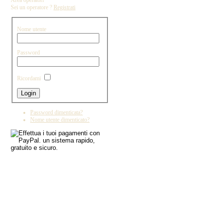
Area operatori
Sei un operatore ?
Registrati
Nome utente
Password
Ricordami
Password dimenticata?
Nome utente dimenticato?