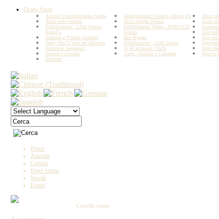
Drago Sport
Articoli Combattimento Sanda
Abbigliamento Wushu e Kung Fu
Armi car
Armi corte Wushu
Armi lunghe Wushu
Armi sn
Pubblicazioni - Libri Wushu
Pubblicazioni Video - DVD VCD
Accesso
KungFu
Wushu
Arte del
Statuine e Pitture Orientali
Idee Regalo
Arte del
Feng Shui L'Arte del Disporre
Pubblicazioni - Libri Salute
Agopunt
Accessori magnetici
Te ed accessori ChaYi
Sfere del
Incensi e cosmesi
Gong, Cimbali e Campane
Musica 
Tamburi
Copyright by IL DRAGO D'ORO IMPORT -
MIN E C. - Tutti i diritti riservati P.IVA 023
Home
Azienda
Contatti
Dove Siamo
Novità
Eventi
Carrello vuoto