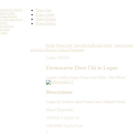
atteristiche WuShu
Drago Arte
odate Wushu
Drago Salute
ri Gara WuShu
Drago Musica
la Calligrafia Shufa
 Gioco
Drago Offerte
ura Shiatzu
la salute
Cinese
 EXPORT S.A.S. DI ZHANG LI
Home
Drago Arte
Arte della Calligrafia Shufa
Carta e Ferma
14480365 - Powered by
myAurea.it
Torna a: Carta e Fermacarte
Codice: SF015C
Fermacarte Zhen Chi in Legno
Coppia Listelli in legno Ferma Carta Shufa - Due Misure
Descrizione
Coppia di Listelli in legno Ferma Carta Calligrafia Shufa.
Misure Disponibili:
-PICCOLA 3x3x25 cm
-GRANDE: 3x4.5x25 cm