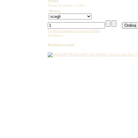
Prezzo:
Prezzo di vendita:
25,00 €
Misura
Fai una domanda su questo prodotto
Produttore:
Prodotti correlati
Ferma Carte Zhen C