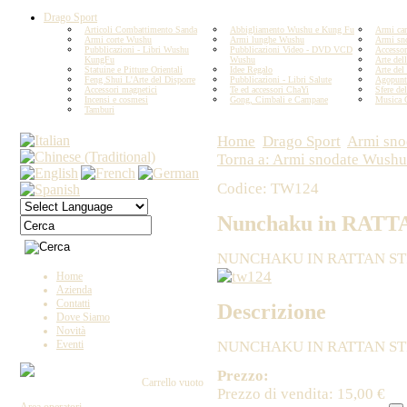
Drago Sport
Articoli Combattimento Sanda
Abbigliamento Wushu e Kung Fu
Armi car
Armi corte Wushu
Armi lunghe Wushu
Armi sn
Pubblicazioni - Libri Wushu
Pubblicazioni Video - DVD VCD
Accesso
KungFu
Wushu
Arte del
Statuine e Pitture Orientali
Idee Regalo
Arte del
Feng Shui L'Arte del Disporre
Pubblicazioni - Libri Salute
Agopunt
Accessori magnetici
Te ed accessori ChaYi
Sfere del
Incensi e cosmesi
Gong, Cimbali e Campane
Musica 
Tamburi
Home
Drago Sport
Armi sno
Torna a: Armi snodate Wushu
Codice: TW124
Nunchaku in RATT
NUNCHAKU IN RATTAN ST
Home
Azienda
Contatti
Descrizione
Dove Siamo
Novità
NUNCHAKU IN RATTAN ST
Eventi
Prezzo:
Carrello vuoto
Prezzo di vendita:
15,00 €