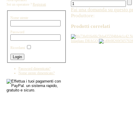
Area operatori
Sei un operatore ?
Registrati
Fai una domanda su questo p
Produttore:
Nome utente
Prodotti correlati
Password
Nu
Intagliato DRAGO
Ricordami
Copyright by IL DRAGO D'ORO IMPORT - 
Password dimenticata?
Nome utente dimenticato?