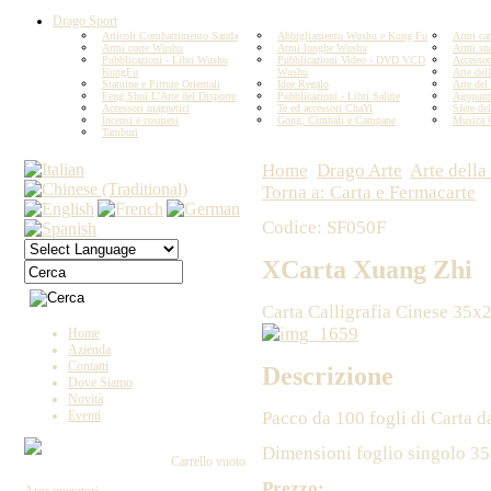
Drago Sport
Articoli Combattimento Sanda
Abbigliamento Wushu e Kung Fu
Armi car
Armi corte Wushu
Armi lunghe Wushu
Armi sn
Pubblicazioni - Libri Wushu
Pubblicazioni Video - DVD VCD
Accesso
KungFu
Wushu
Arte del
Statuine e Pitture Orientali
Idee Regalo
Arte del
Feng Shui L'Arte del Disporre
Pubblicazioni - Libri Salute
Agopunt
Accessori magnetici
Te ed accessori ChaYi
Sfere del
Incensi e cosmesi
Gong, Cimbali e Campane
Musica 
Tamburi
Home
Drago Arte
Arte della
Torna a: Carta e Fermacarte
Codice: SF050F
XCarta Xuang Zhi
Carta Calligrafia Cinese 35x
Home
Azienda
Contatti
Descrizione
Dove Siamo
Novità
Pacco da 100 fogli di Carta d
Eventi
Dimensioni foglio singolo 3
Carrello vuoto
Prezzo: