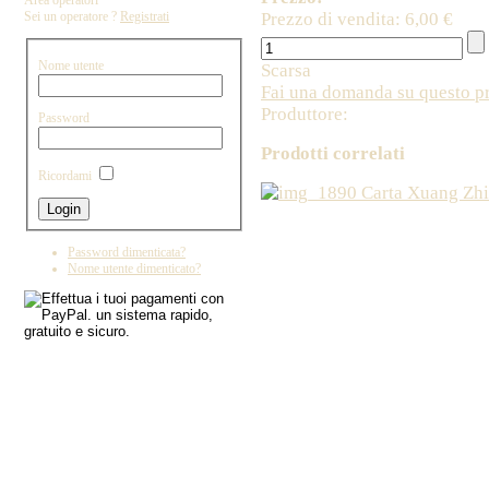
Area operatori
Prezzo di vendita:
6,00 €
Sei un operatore ?
Registrati
Nome utente
Scarsa
Fai una domanda su questo p
Produttore:
Password
Prodotti correlati
Ricordami
Carta Xuang Zhi
Copyright by IL DRAGO D'ORO IMPORT - 
Password dimenticata?
Nome utente dimenticato?