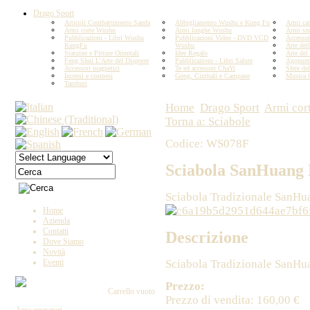
Drago Sport
Articoli Combattimento Sanda
Abbigliamento Wushu e Kung Fu
Armi car
Armi corte Wushu
Armi lunghe Wushu
Armi sn
Pubblicazioni - Libri Wushu
Pubblicazioni Video - DVD VCD
Accesso
KungFu
Wushu
Arte del
Statuine e Pitture Orientali
Idee Regalo
Arte del
Feng Shui L'Arte del Disporre
Pubblicazioni - Libri Salute
Agopunt
Accessori magnetici
Te ed accessori ChaYi
Sfere del
Incensi e cosmesi
Gong, Cimbali e Campane
Musica 
Tamburi
Home
Drago Sport
Armi cor
Torna a: Sciabole
Codice: WS078F
Sciabola SanHuang
Sciabola Tradizionale SanHua
Home
Azienda
Contatti
Descrizione
Dove Siamo
Novità
Sciabola Tradizionale SanHua
Eventi
Prezzo:
Carrello vuoto
Prezzo di vendita:
160,00 €