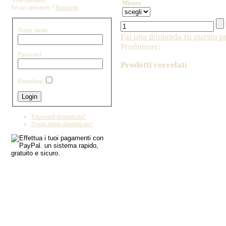
Area operatori
Misura
Sei un operatore ?
Registrati
Nome utente
Fai una domanda su questo p
Produttore:
Password
Prodotti correlati
Ricordami
Copyright by IL DRAGO D'ORO IMPORT - 
Password dimenticata?
Nome utente dimenticato?