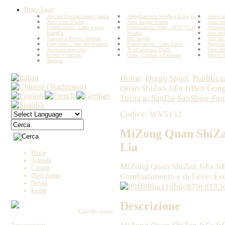
Drago Sport
Articoli Combattimento Sanda
Abbigliamento Wushu e Kung Fu
Armi car
Armi corte Wushu
Armi lunghe Wushu
Armi sn
Pubblicazioni - Libri Wushu
Pubblicazioni Video - DVD VCD
Accesso
KungFu
Wushu
Arte del
Statuine e Pitture Orientali
Idee Regalo
Arte del
Feng Shui L'Arte del Disporre
Pubblicazioni - Libri Salute
Agopunt
Accessori magnetici
Te ed accessori ChaYi
Sfere del
Incensi e cosmesi
Gong, Cimbali e Campane
Musica 
Tamburi
Home
Drago Sport
Pubblic
Quan ShiZan JiFa JiBen Gon
Torna a: SanDa-SanShou-Fan
Codice: WV5132
MiZong Quan ShiZa
Lia
Home
Azienda
MiZong Quan ShiZan JiFa Ji
Contatti
Combattimento e di Leve: Ese
Dove Siamo
Novità
Eventi
Descrizione
Carrello vuoto