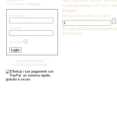
MiZong Quan ShiZan JiFa Ji
Area operatori
Sei un operatore ?
Registrati
Combattimento e di Leve: Ese
Prezzo:
Prezzo di vendita:
10,00 €
Nome utente
Fai una domanda su questo p
Password
Produttore:
Copyright by IL DRAGO D'ORO IMPORT - 
Ricordami
Password dimenticata?
Nome utente dimenticato?