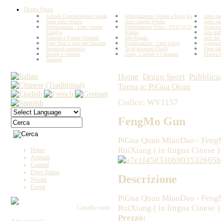
Drago Sport
Articoli Combattimento Sanda
Abbigliamento Wushu e Kung Fu
Armi car
Armi corte Wushu
Armi lunghe Wushu
Armi sn
Pubblicazioni - Libri Wushu
Pubblicazioni Video - DVD VCD
Accesso
KungFu
Wushu
Arte del
Statuine e Pitture Orientali
Idee Regalo
Arte del
Feng Shui L'Arte del Disporre
Pubblicazioni - Libri Salute
Agopunt
Accessori magnetici
Te ed accessori ChaYi
Sfere del
Incensi e cosmesi
Gong, Cimbali e Campane
Musica 
Tamburi
Home
Drago Sport
Pubblic
Torna a: PiGua Quan
Codice: WV1157
FengMo Gun
PiGua Quan MiaoDao - FengMo
RuiXiang ( in lingua Cinese )
Home
Azienda
Contatti
Dove Siamo
Descrizione
Novità
Eventi
PiGua Quan MiaoDao - FengMo
RuiXiang ( in lingua Cinese )
Carrello vuoto
Prezzo: