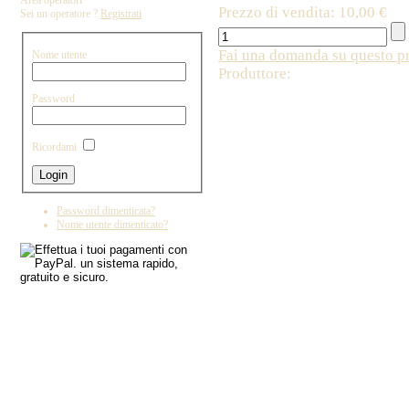
Area operatori
Prezzo di vendita:
10,00 €
Sei un operatore ?
Registrati
Fai una domanda su questo p
Nome utente
Produttore:
Password
Copyright by IL DRAGO D'ORO IMPORT - 
Ricordami
Password dimenticata?
Nome utente dimenticato?