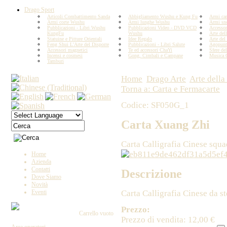
Drago Sport
Articoli Combattimento Sanda
Abbigliamento Wushu e Kung Fu
Armi car
Armi corte Wushu
Armi lunghe Wushu
Armi sn
Pubblicazioni - Libri Wushu
Pubblicazioni Video - DVD VCD
Accesso
KungFu
Wushu
Arte del
Statuine e Pitture Orientali
Idee Regalo
Arte del
Feng Shui L'Arte del Disporre
Pubblicazioni - Libri Salute
Agopunt
Accessori magnetici
Te ed accessori ChaYi
Sfere del
Incensi e cosmesi
Gong, Cimbali e Campane
Musica 
Tamburi
Home
Drago Arte
Arte della
Torna a: Carta e Fermacarte
Codice: SF050G_1
Carta Xuang Zhi
Carta Calligrafia Cinese squad
Home
Azienda
Contatti
Descrizione
Dove Siamo
Novità
Carta Calligrafia Cinese da st
Eventi
Prezzo:
Carrello vuoto
Prezzo di vendita:
12,00 €