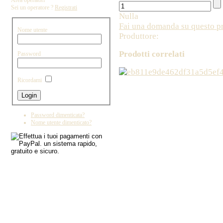
Area operatori
Sei un operatore ?
Registrati
Nulla
Fai una domanda su questo p
Nome utente
Produttore:
Prodotti correlati
Password
Ricordami
Copyright by IL DRAGO D'ORO IMPORT - 
Password dimenticata?
Nome utente dimenticato?