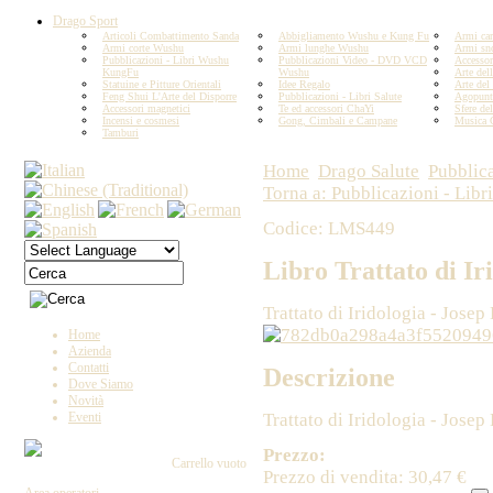
Drago Sport
Articoli Combattimento Sanda
Abbigliamento Wushu e Kung Fu
Armi car
Armi corte Wushu
Armi lunghe Wushu
Armi sn
Pubblicazioni - Libri Wushu
Pubblicazioni Video - DVD VCD
Accesso
KungFu
Wushu
Arte del
Statuine e Pitture Orientali
Idee Regalo
Arte del
Feng Shui L'Arte del Disporre
Pubblicazioni - Libri Salute
Agopunt
Accessori magnetici
Te ed accessori ChaYi
Sfere del
Incensi e cosmesi
Gong, Cimbali e Campane
Musica 
Tamburi
Home
Drago Salute
Pubblica
Torna a: Pubblicazioni - Libri
Codice: LMS449
Libro Trattato di Ir
Trattato di Iridologia - Josep
Home
Azienda
Contatti
Descrizione
Dove Siamo
Novità
Trattato di Iridologia - Josep
Eventi
Prezzo:
Carrello vuoto
Prezzo di vendita:
30,47 €