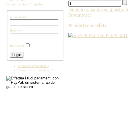
Area operatori
Sei un operatore ?
Registrati
Fai una domanda su questo p
Produttore:
Nome utente
Prodotti correlati
Password
Copyright by IL DRAGO D'ORO IMPORT - 
Ricordami
Password dimenticata?
Nome utente dimenticato?