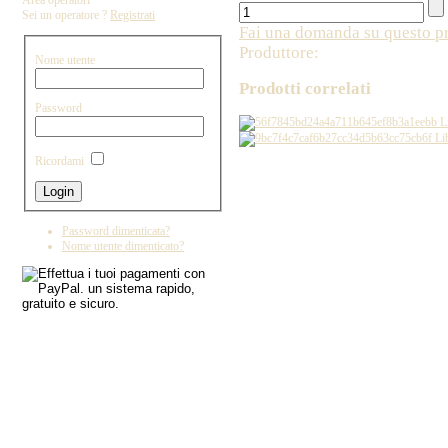
Area operatori
Sei un operatore ?
Registrati
Fai una domanda su questo p
Produttore:
Nome utente
Prodotti correlati
Password
Li
Li
Ricordami
Copyright by IL DRAGO D'ORO IMPORT - 
Password dimenticata?
Nome utente dimenticato?