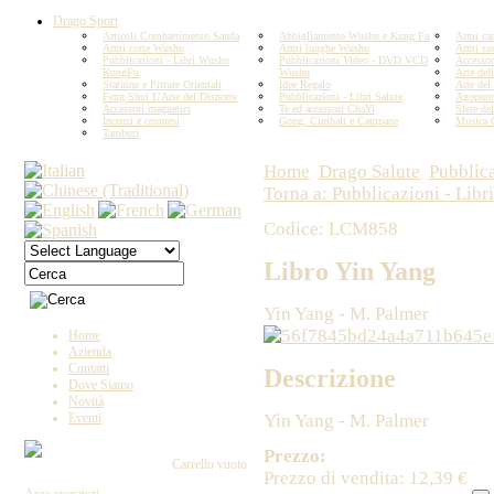
Drago Sport
Articoli Combattimento Sanda
Abbigliamento Wushu e Kung Fu
Armi car
Armi corte Wushu
Armi lunghe Wushu
Armi sn
Pubblicazioni - Libri Wushu
Pubblicazioni Video - DVD VCD
Accesso
KungFu
Wushu
Arte del
Statuine e Pitture Orientali
Idee Regalo
Arte del
Feng Shui L'Arte del Disporre
Pubblicazioni - Libri Salute
Agopunt
Accessori magnetici
Te ed accessori ChaYi
Sfere del
Incensi e cosmesi
Gong, Cimbali e Campane
Musica 
Tamburi
Home
Drago Salute
Pubblica
Torna a: Pubblicazioni - Libri
Codice: LCM858
Libro Yin Yang
Yin Yang - M. Palmer
Home
Azienda
Contatti
Descrizione
Dove Siamo
Novità
Yin Yang - M. Palmer
Eventi
Prezzo:
Carrello vuoto
Prezzo di vendita:
12,39 €