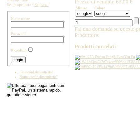
Area operatori
Prezzo di vendita:
65,00 €
Sei un operatore ?
Registrati
Misure
Colore
Nome utente
Fai una domanda su questo p
Password
Produttore:
Prodotti correlati
Ricordami
Divisa FangSi BiaoYan Fu
D
Password dimenticata?
Copyright by IL DRAGO D'ORO IMPORT - 
Nome utente dimenticato?