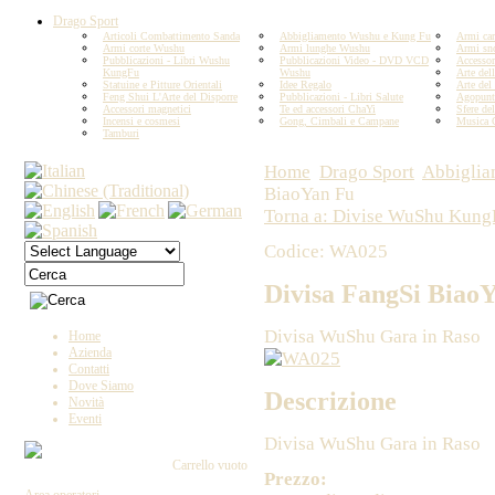
Drago Sport
Articoli Combattimento Sanda
Abbigliamento Wushu e Kung Fu
Armi car
Armi corte Wushu
Armi lunghe Wushu
Armi sn
Pubblicazioni - Libri Wushu
Pubblicazioni Video - DVD VCD
Accesso
KungFu
Wushu
Arte del
Statuine e Pitture Orientali
Idee Regalo
Arte del
Feng Shui L'Arte del Disporre
Pubblicazioni - Libri Salute
Agopunt
Accessori magnetici
Te ed accessori ChaYi
Sfere del
Incensi e cosmesi
Gong, Cimbali e Campane
Musica 
Tamburi
Home
Drago Sport
Abbiglia
BiaoYan Fu
Torna a: Divise WuShu Kung
Codice: WA025
Divisa FangSi Biao
Divisa WuShu Gara in Raso
Home
Azienda
Contatti
Dove Siamo
Descrizione
Novità
Eventi
Divisa WuShu Gara in Raso
Carrello vuoto
Prezzo: