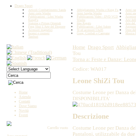
Drago Sport
Articoli Combattimento Sanda
Abbigliamento Wushu e Kung Fu
Armi car
Armi corte Wushu
Armi lunghe Wushu
Armi sn
Pubblicazioni - Libri Wushu
Pubblicazioni Video - DVD VCD
Accesso
KungFu
Wushu
Arte del
Statuine e Pitture Orientali
Idee Regalo
Arte del
Feng Shui L'Arte del Disporre
Pubblicazioni - Libri Salute
Agopunt
Accessori magnetici
Te ed accessori ChaYi
Sfere del
Incensi e cosmesi
Gong, Cimbali e Campane
Musica 
Tamburi
Home
Drago Sport
Abbiglia
Tou
Torna a: Feste e Danze: Leon
Codice: WA017
Leone ShiZi Tou
Costume Leone per Danza d
Home
Azienda
DISPONIBILITA'
Contatti
Dove Siamo
Novità
Descrizione
Eventi
Costume Leone per Danza del
Carrello vuoto
Pantaloni, utilizzabile da du