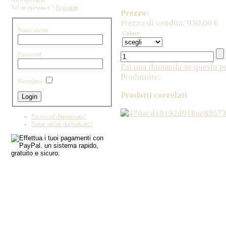
Area operatori
Sei un operatore ?
Registrati
Prezzo:
Prezzo di vendita:
930,00 €
Nome utente
Colore
Password
Fai una domanda su questo p
Produttore:
Ricordami
Prodotti correlati
Password dimenticata?
Nome utente dimenticato?
Copyright by IL DRAGO D'ORO IMPORT - 