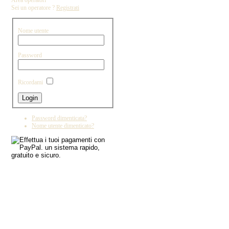
Area operatori
Sei un operatore ?
Registrati
Nome utente
Password
Ricordami
Password dimenticata?
Nome utente dimenticato?