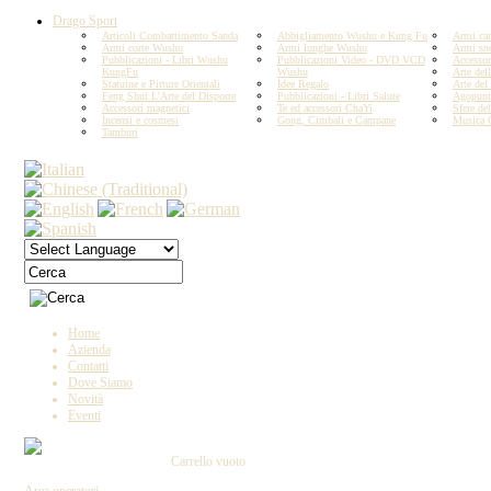
Drago Sport
Articoli Combattimento Sanda
Abbigliamento Wushu e Kung Fu
Armi car
Armi corte Wushu
Armi lunghe Wushu
Armi sn
Pubblicazioni - Libri Wushu
Pubblicazioni Video - DVD VCD
Accesso
KungFu
Wushu
Arte del
Statuine e Pitture Orientali
Idee Regalo
Arte del
Feng Shui L'Arte del Disporre
Pubblicazioni - Libri Salute
Agopunt
Accessori magnetici
Te ed accessori ChaYi
Sfere del
Incensi e cosmesi
Gong, Cimbali e Campane
Musica 
Tamburi
Copyright by IL DRAGO D'ORO IMPORT -
MIN E C. - Tutti i diritti riservati P.IVA 023
Home
Azienda
Contatti
Dove Siamo
Novità
Eventi
Carrello vuoto