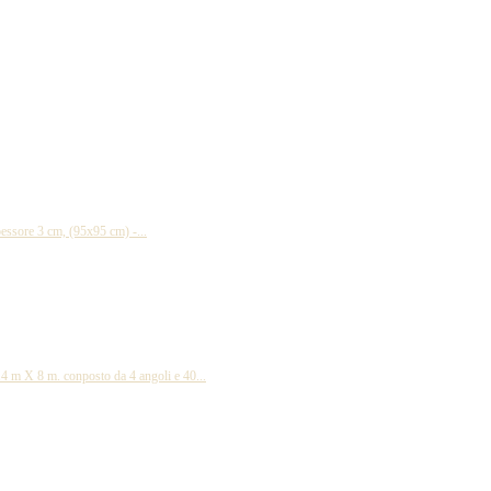
ssore 3 cm, (95x95 cm) -...
 X 8 m. conposto da 4 angoli e 40...