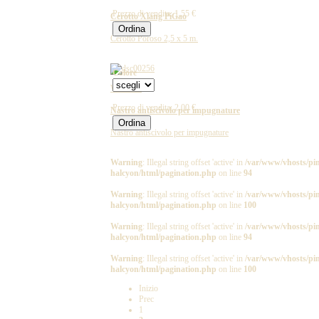
Prezzo di vendita:
1,55 €
Cerotto Xiang PiGao
Cerotto Poroso 2,5 x 5 m.
Colore
WS126B
Prezzo di vendita:
2,00 €
Nastro antiscivolo per impugnature
Nastro antiscivolo per impugnature
Warning
: Illegal string offset 'active' in
/var/www/vhosts/pin
halcyon/html/pagination.php
on line
94
Warning
: Illegal string offset 'active' in
/var/www/vhosts/pin
halcyon/html/pagination.php
on line
100
Warning
: Illegal string offset 'active' in
/var/www/vhosts/pin
halcyon/html/pagination.php
on line
94
Warning
: Illegal string offset 'active' in
/var/www/vhosts/pin
halcyon/html/pagination.php
on line
100
Inizio
Prec
1