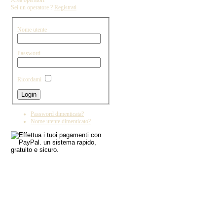
Area operatori
Sei un operatore ?
Registrati
Nome utente
Password
Ricordami
Password dimenticata?
Nome utente dimenticato?