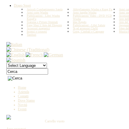
Drago Sport
Articoli Combattimento Sanda
Abbigliamento Wushu e Kung Fu
Armi car
Armi corte Wushu
Armi lunghe Wushu
Armi sn
Pubblicazioni - Libri Wushu
Pubblicazioni Video - DVD VCD
Accesso
KungFu
Wushu
Arte del
Statuine e Pitture Orientali
Idee Regalo
Arte del
Feng Shui L'Arte del Disporre
Pubblicazioni - Libri Salute
Agopunt
Accessori magnetici
Te ed accessori ChaYi
Sfere del
Incensi e cosmesi
Gong, Cimbali e Campane
Musica 
Tamburi
Copyright by IL DRAGO D'ORO IMPORT -
MIN E C. - Tutti i diritti riservati P.IVA 023
Home
Azienda
Contatti
Dove Siamo
Novità
Eventi
Carrello vuoto