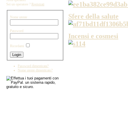
Area operatori
Sei un operatore ?
Registrati
Sfere della salute
Nome utente
Password
Incensi e cosmesi
Ricordami
Copyright by IL DRAGO D'ORO IMPORT - 
Password dimenticata?
Nome utente dimenticato?