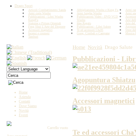
Drago Sport
Articoli Combattimento Sanda
Abbigliamento Wushu e Kung Fu
Armi car
Armi corte Wushu
Armi lunghe Wushu
Armi sn
Pubblicazioni - Libri Wushu
Pubblicazioni Video - DVD VCD
Accesso
KungFu
Wushu
Arte del
Statuine e Pitture Orientali
Idee Regalo
Arte del
Feng Shui L'Arte del Disporre
Pubblicazioni - Libri Salute
Agopunt
Accessori magnetici
Te ed accessori ChaYi
Sfere del
Incensi e cosmesi
Gong, Cimbali e Campane
Musica 
Tamburi
Home
Novità
Drago Salute
Pubblicazioni - Libr
Agopuntura Shiatzu
Home
Azienda
Accessori magnetici
Contatti
Dove Siamo
Novità
Eventi
Carrello vuoto
Te ed accessori Cha