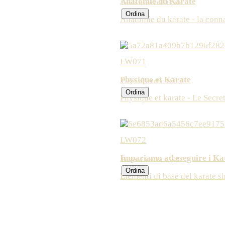
Anatomie du Karate
Prezzo di vendita:
35,94 €
Anatomie du karate - la conn
LW071
Physique et Karate
Prezzo di vendita:
40,28 €
Physique et karate - Le Secre
LW072
Impariamo ad eseguire i Ka
Prezzo di vendita:
15,49 €
Elementi di base del karate 