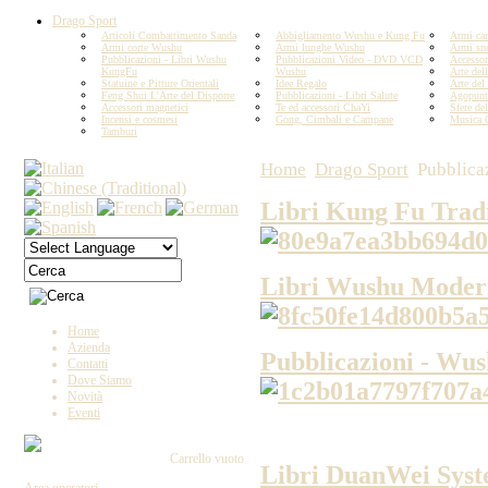
Drago Sport
Articoli Combattimento Sanda
Abbigliamento Wushu e Kung Fu
Armi car
Armi corte Wushu
Armi lunghe Wushu
Armi sn
Pubblicazioni - Libri Wushu
Pubblicazioni Video - DVD VCD
Accesso
KungFu
Wushu
Arte del
Statuine e Pitture Orientali
Idee Regalo
Arte del
Feng Shui L'Arte del Disporre
Pubblicazioni - Libri Salute
Agopunt
Accessori magnetici
Te ed accessori ChaYi
Sfere del
Incensi e cosmesi
Gong, Cimbali e Campane
Musica 
Tamburi
Home
Drago Sport
Pubblica
Libri Kung Fu Trad
Libri Wushu Moder
Home
Azienda
Pubblicazioni - Wus
Contatti
Dove Siamo
Novità
Eventi
Carrello vuoto
Libri DuanWei Sys