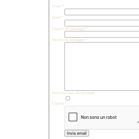
Nome
*
Email
*
Oggetto del messaggio
*
Inserire un messaggio
*
Invia una copia alla tua email.
Captcha
*
Invia email