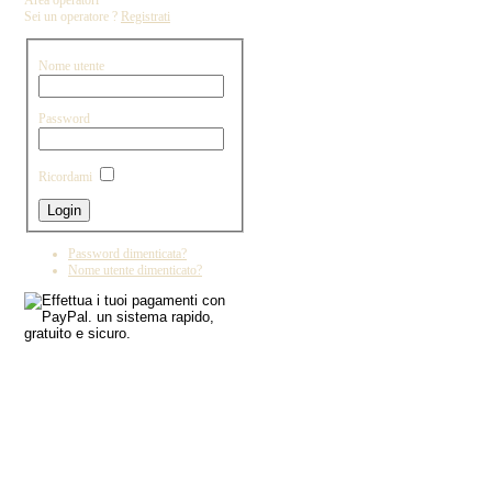
Area operatori
Sei un operatore ?
Registrati
Nome utente
Password
Ricordami
Password dimenticata?
Nome utente dimenticato?