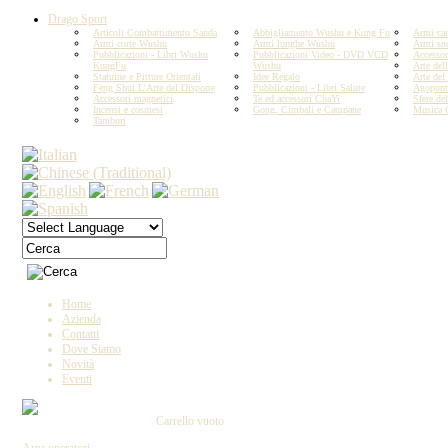
Drago Sport
Articoli Combattimento Sanda
Abbigliamento Wushu e Kung Fu
Armi car
Armi corte Wushu
Armi lunghe Wushu
Armi sn
Pubblicazioni - Libri Wushu
Pubblicazioni Video - DVD VCD
Accesso
KungFu
Wushu
Arte del
Statuine e Pitture Orientali
Idee Regalo
Arte del
Feng Shui L'Arte del Disporre
Pubblicazioni - Libri Salute
Agopunt
Accessori magnetici
Te ed accessori ChaYi
Sfere del
Incensi e cosmesi
Gong, Cimbali e Campane
Musica 
Tamburi
Copyright by IL DRAGO D'ORO IMPORT -
MIN E C. - Tutti i diritti riservati P.IVA 023
Home
Azienda
Contatti
Dove Siamo
Novità
Eventi
Carrello vuoto