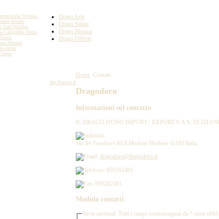
atteristiche WuShu
Drago Arte
odate Wushu
Drago Salute
ri Gara WuShu
Drago Musica
la Calligrafia Shufa
 Gioco
Drago Offerte
ura Shiatzu
la salute
Cinese
 EXPORT S.A.S. DI ZHANG LI
Home
Contatti
14480365 - Powered by
myAurea.it
Dragodoro
Informazioni sul contatto
IL DRAGO D'ORO IMPORT - EXPORT S.A.S. DI ZHANG
Via dei Fonditori 40/A
Modena
Modena
41100
Italia
dragodoro@dragodoro.it
059282483
059282483
Modulo contatti
Invia un'email. Tutti i campi contrassegnati da * sono obbli